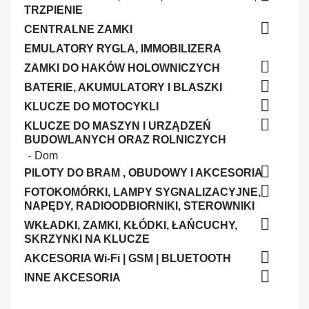
TRZPIENIE

CENTRALNE ZAMKI
EMULATORY RYGLA, IMMOBILIZERA

ZAMKI DO HAKÓW HOLOWNICZYCH

BATERIE, AKUMULATORY I BLASZKI

KLUCZE DO MOTOCYKLI

KLUCZE DO MASZYN I URZĄDZEŃ
BUDOWLANYCH ORAZ ROLNICZYCH
Dom

PILOTY DO BRAM , OBUDOWY I AKCESORIA

FOTOKOMÓRKI, LAMPY SYGNALIZACYJNE,
NAPĘDY, RADIOODBIORNIKI, STEROWNIKI

WKŁADKI, ZAMKI, KŁÓDKI, ŁAŃCUCHY,
SKRZYNKI NA KLUCZE

AKCESORIA Wi-Fi | GSM | BLUETOOTH

INNE AKCESORIA