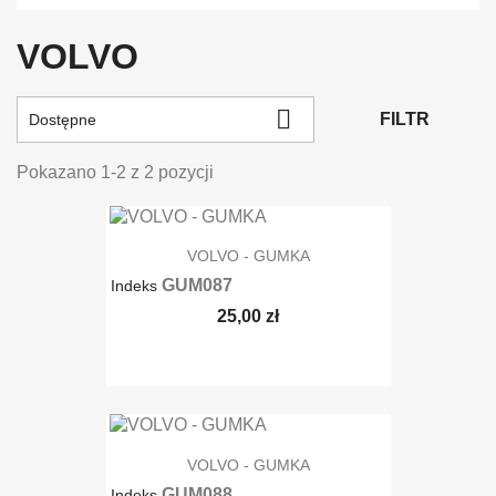
VOLVO

FILTR
Dostępne
Pokazano 1-2 z 2 pozycji
VOLVO - GUMKA
GUM087
Indeks
25,00 zł
shopping_cart
DODAJ DO KOSZYKA
VOLVO - GUMKA
GUM088
Indeks