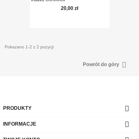
20,00 zł
shopping_cart
DODAJ DO KOSZYKA
Pokazano 1-2 z 2 pozycji

Powrót do góry

PRODUKTY

INFORMACJE