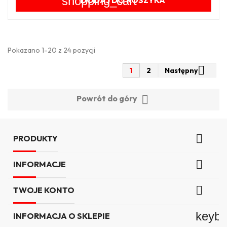
shopping_cart
Pokazano 1-20 z 24 pozycji

1
2
Następny

Powrót do góry

PRODUKTY

INFORMACJE

TWOJE KONTO
keyb
INFORMACJA O SKLEPIE