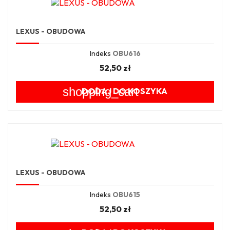
LEXUS - OBUDOWA
Indeks
OBU616
52,50 zł
shopping_cart
DODAJ DO KOSZYKA
LEXUS - OBUDOWA
Indeks
OBU615
52,50 zł