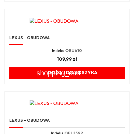
LEXUS - OBUDOWA
Indeks
OBU610
109,99 zł
shopping_cart
DODAJ DO KOSZYKA
LEXUS - OBUDOWA
Indeks
OBU1392