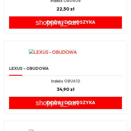
Indeks
OBU608
22,50 zł
shopping_cart
DODAJ DO KOSZYKA
LEXUS - OBUDOWA
Indeks
OBU612
34,90 zł
shopping_cart
DODAJ DO KOSZYKA