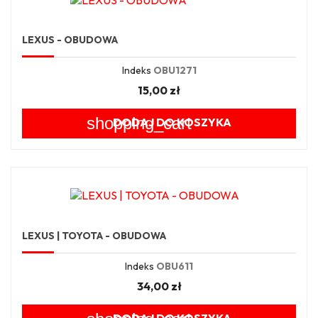
LEXUS - OBUDOWA
Indeks
OBU1271
15,00 zł
shopping_cart
DODAJ DO KOSZYKA
LEXUS | TOYOTA - OBUDOWA
Indeks
OBU611
34,00 zł
DODAJ DO KOSZYKA