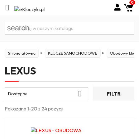
0

search
Strona główna
KLUCZE SAMOCHODOWE
Obudowy kluczyk
LEXUS

FILTR
Dostępne
Pokazano 1-20 z 24 pozycji