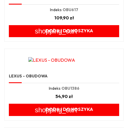
Indeks
OBU617
109,90 zł
shopping_cart
DODAJ DO KOSZYKA
LEXUS - OBUDOWA
Indeks
OBU1386
54,90 zł
shopping_cart
DODAJ DO KOSZYKA