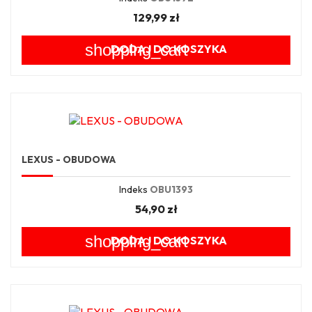
129,99 zł
shopping_cart
DODAJ DO KOSZYKA
LEXUS - OBUDOWA
Indeks
OBU1393
54,90 zł
shopping_cart
DODAJ DO KOSZYKA