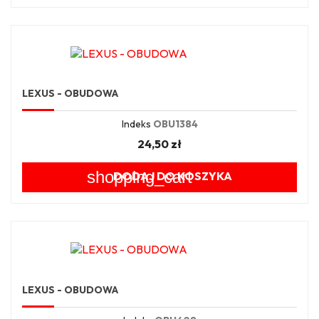
LEXUS - OBUDOWA
Indeks
OBU1384
24,50 zł
shopping_cart
DODAJ DO KOSZYKA
LEXUS - OBUDOWA