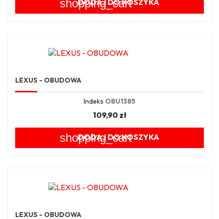
shopping_cart
DODAJ DO KOSZYKA
LEXUS - OBUDOWA
Indeks
OBU1385
109,90 zł
shopping_cart
DODAJ DO KOSZYKA
LEXUS - OBUDOWA