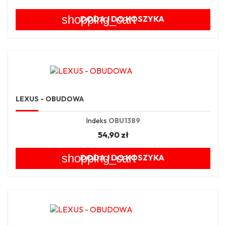
shopping_cart
DODAJ DO KOSZYKA
LEXUS - OBUDOWA
Indeks
OBU1389
54,90 zł
shopping_cart
DODAJ DO KOSZYKA