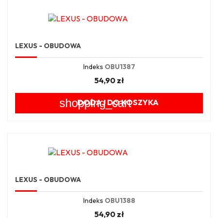
LEXUS - OBUDOWA
Indeks
OBU1387
54,90 zł
shopping_cart
DODAJ DO KOSZYKA
LEXUS - OBUDOWA
Indeks
OBU1388
54,90 zł